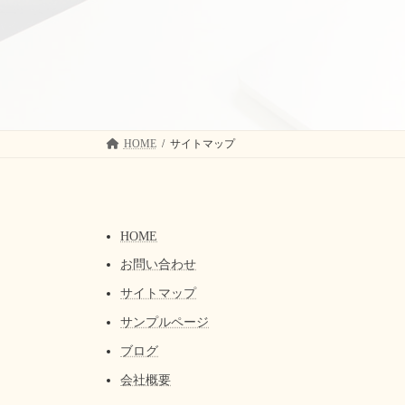
コ
ナ
ン
ビ
テ
ゲ
ン
ー
ツ
シ
へ
ョ
ス
ン
キ
に
HOME
サイトマップ
ッ
移
プ
動
HOME
お問い合わせ
サイトマップ
サンプルページ
ブログ
会社概要